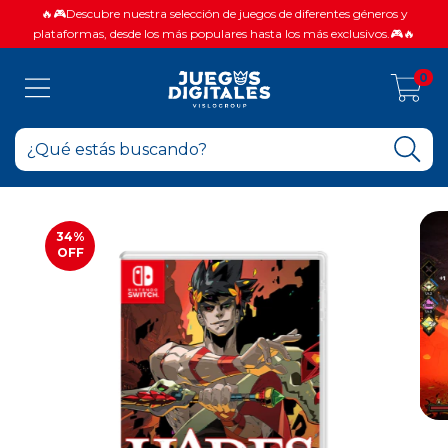
🔥🎮Descubre nuestra selección de juegos de diferentes géneros y
plataformas, desde los más populares hasta los más exclusivos.🎮🔥
0
34
%
OFF