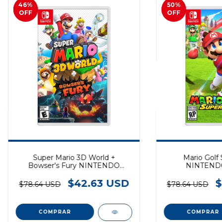
46
%
50
%
OFF
OFF
Super Mario 3D World +
Mario Golf
Bowser's Fury NINTENDO
NINTEND
SWITCH
$42.63 USD
$
$78.64 USD
$78.64 USD