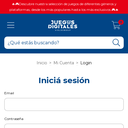
🔥🎮Descubre nuestra selección de juegos de diferentes géneros y
plataformas, desde los más populares hasta los más exclusivos.🎮🔥
0
Inicio
>
Mi Cuenta
>
Login
Iniciá sesión
Email
Contraseña