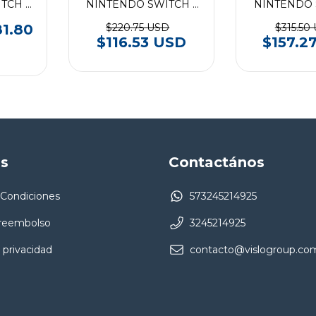
TCH -
NINTENDO SWITCH -
NINTENDO 
 5
Paga 3 Lleva 7
Paga 4 L
81.80
$220.75 USD
$315.50
$116.53 USD
$157.2
as
Contactános
 Condiciones
573245214925
 reembolso
3245214925
 privacidad
contacto@vislogroup.co