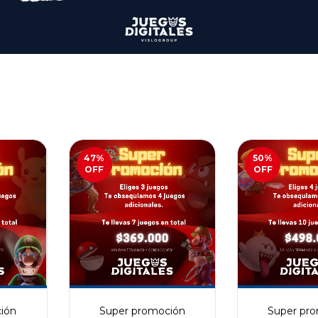
47
%
50
%
OFF
OFF
ión
Super promoción
Super pr