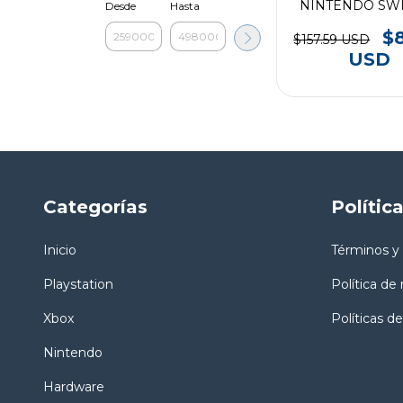
NINTENDO SWI
Desde
Hasta
Paga 2 Lleva
$
$157.59 USD
USD
Categorías
Polític
Inicio
Términos y
Playstation
Política de
Xbox
Políticas de
Nintendo
Hardware