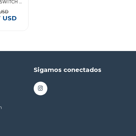
SWITCH -
leva 10
 USD
7 USD
Sigamos conectados
m