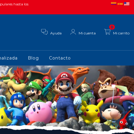
pulares hasta los
0
Ayuda
Mi cuenta
Mi carrito
alizada
Blog
Contacto