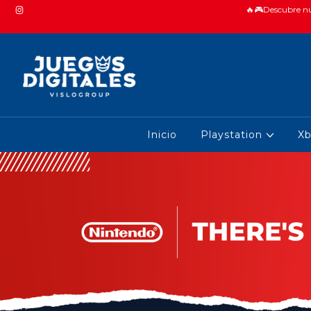
🔥🎮Descubre nue
Inicio
Playstation
X