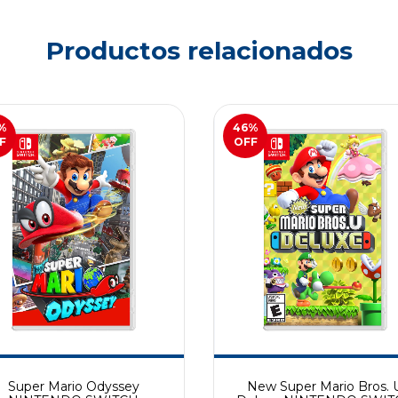
Productos relacionados
%
46
%
F
OFF
Super Mario Odyssey
New Super Mario Bros. 