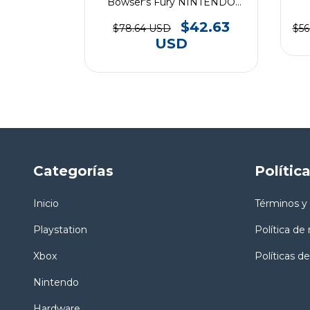
Bowser's Fury NINTENDO
SWITCH
39.48
$42.63
$78.64 USD
$56
USD
Categorías
Polític
Inicio
Términos y
Playstation
Política de
Xbox
Políticas de
Nintendo
Hardware