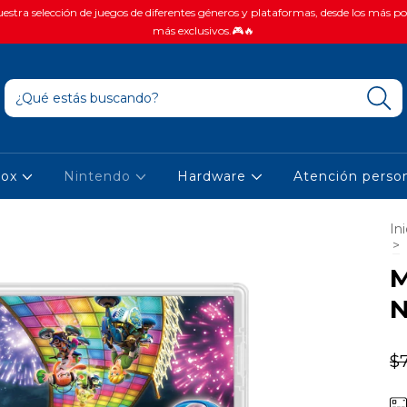
stra selección de juegos de diferentes géneros y plataformas, desde los más po
más exclusivos.🎮🔥
box
Nintendo
Hardware
Atención person
Ini
>
M
$