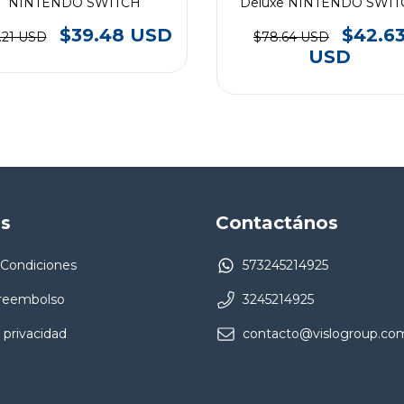
NINTENDO SWITCH
Deluxe NINTENDO SWIT
$39.48 USD
$42.6
.21 USD
$78.64 USD
USD
as
Contactános
 Condiciones
573245214925
 reembolso
3245214925
 privacidad
contacto@vislogroup.co