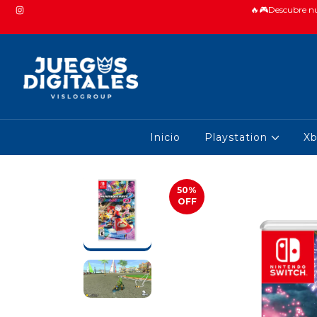
🔥🎮Descubre nue
Inicio
Playstation
X
50
%
OFF