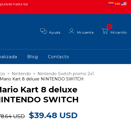
pulares hasta los
0
Ayuda
Mi cuenta
Mi carrito
alizada
Blog
Contacto
cio
>
Nintendo
>
Nintendo Switch promo 2x1
Mario Kart 8 deluxe NINTENDO SWITCH
ario Kart 8 deluxe
NINTENDO SWITCH
$39.48 USD
78.64 USD