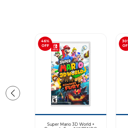
46
%
30
OFF
OF
 NINTENDO
Super Mario 3D World +