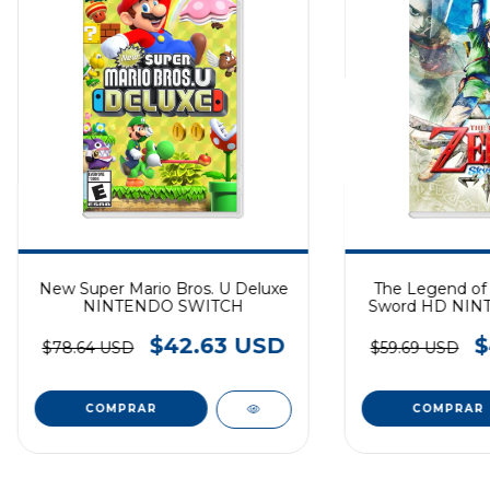
New Super Mario Bros. U Deluxe
The Legend of 
NINTENDO SWITCH
Sword HD NIN
$42.63 USD
$
$78.64 USD
$59.69 USD