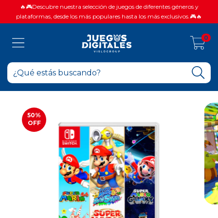
🔥🎮Descubre nuestra selección de juegos de diferentes géneros y
plataformas, desde los más populares hasta los más exclusivos.🎮🔥
0
50
%
OFF