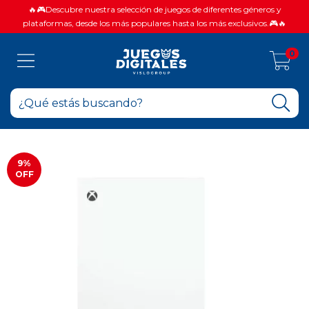
🔥🎮Descubre nuestra selección de juegos de diferentes géneros y
plataformas, desde los más populares hasta los más exclusivos.🎮🔥
0
9
%
OFF