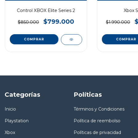
Control XBOX Elite Series 2
Xbox S
$799.000
$850.000
$1.990.000
COMPRAR
Categorías
Políticas
Inicio
Términos y Condiciones
Playstation
Política de reembolso
Xbox
Políticas de privacidad