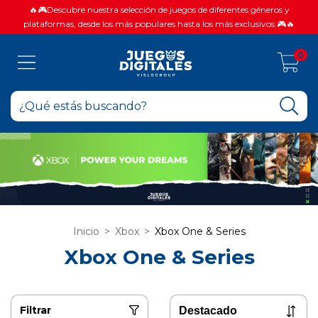
🔥🎮Descubre nuestra selección de juegos de diferentes géneros y
plataformas, desde los más populares hasta los más exclusivos.🎮🔥
0
Inicio
>
Xbox
>
Xbox One & Series
Xbox One & Series
Filtrar