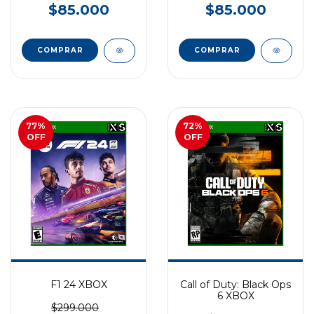
$85.000
$85.000
77
%
72
%
OFF
OFF
F1 24 XBOX
Call of Duty: Black Ops
6 XBOX
$299.000