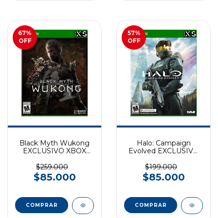
67
%
57
%
OFF
OFF
Black Myth Wukong
Halo: Campaign
EXCLUSIVO XBOX
Evolved EXCLUSIVO
SERIES
XBOX SERIES
$259.000
$199.000
$85.000
$85.000