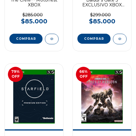
XBOX
EXCLUSIVO XBOX
SERIES
$285.000
$299.000
$85.000
$85.000
79
%
66
%
OFF
OFF