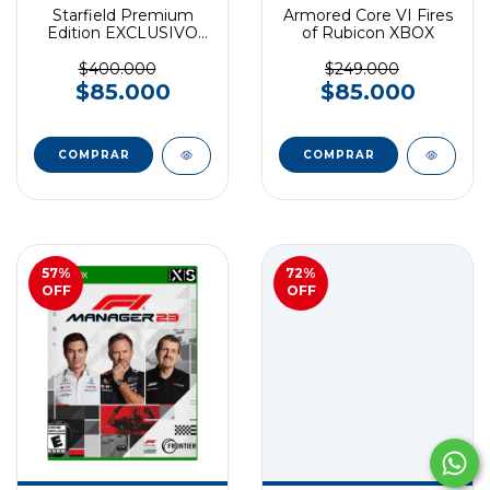
Starfield Premium
Armored Core VI Fires
Edition EXCLUSIVO
of Rubicon XBOX
XBOX SERIES
$400.000
$249.000
$85.000
$85.000
57
%
72
%
OFF
OFF