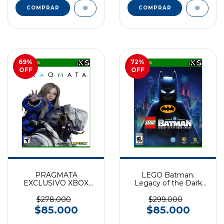
69
%
72
%
OFF
OFF
PRAGMATA
LEGO Batman:
EXCLUSIVO XBOX
Legacy of the Dark
SERIES
Knight EXCLUSIVO
XBOX SERIES
$278.000
$299.000
$85.000
$85.000