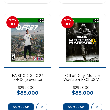
72
%
72
%
OFF
OFF
EA SPORTS FC 27
Call of Duty: Modern
XBOX (preventa)
Warfare 4 EXCLUSIVO
XBOX SERIES
(preventa)
$299.000
$299.000
$85.000
$85.000