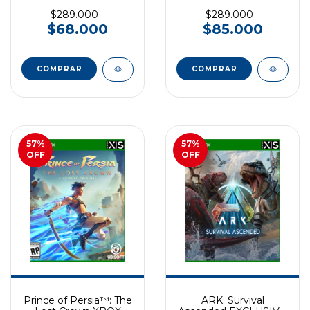
EXCLUSIVO XBOX
SERIES
$289.000
$289.000
$68.000
$85.000
57
%
57
%
OFF
OFF
Prince of Persia™: The
ARK: Survival