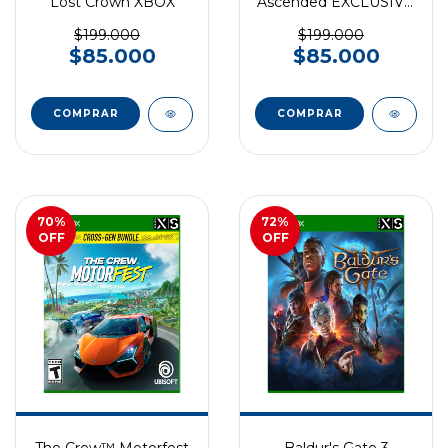
Lost Crown XBOX
Ascended EXCLUSIVO
XBOX SERIES
$199.000
$199.000
$85.000
$85.000
70
%
72
%
OFF
OFF
The Crew™ Motorfest
Baldur's Gate 3