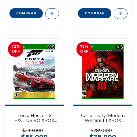
72
%
73
%
OFF
OFF
Forza Horizon 6
Call of Duty: Modern
EXCLUSIVO XBOX
Warfare III XBOX
SERIES
$299.000
$289.000
$85.000
$78.000