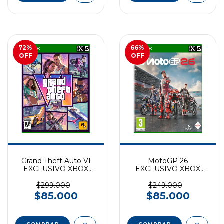
72
%
66
%
OFF
OFF
Grand Theft Auto VI
MotoGP 26
EXCLUSIVO XBOX
EXCLUSIVO XBOX
SERIES (preventa)
SERIES
$299.000
$249.000
$85.000
$85.000