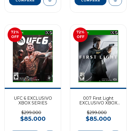
72
%
72
%
OFF
OFF
UFC 6 EXCLUSIVO
007 First Light
XBOX SERIES
EXCLUSIVO XBOX
SERIES
$299.000
$299.000
$85.000
$85.000