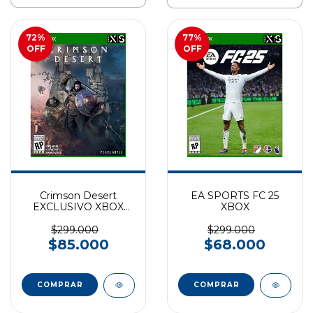
72
%
77
%
OFF
OFF
Crimson Desert
EA SPORTS FC 25
EXCLUSIVO XBOX
XBOX
SERIES
$299.000
$299.000
$85.000
$68.000