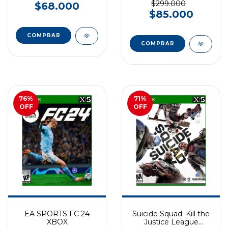
$299.000
$68.000
$85.000
76
%
71
%
OFF
OFF
EA SPORTS FC 24
Suicide Squad: Kill the
XBOX
Justice League