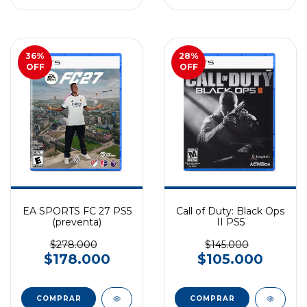
36
%
28
%
OFF
OFF
EA SPORTS FC 27 PS5
Call of Duty: Black Ops
(preventa)
II PS5
$278.000
$145.000
$178.000
$105.000
COMPRAR
COMPRAR