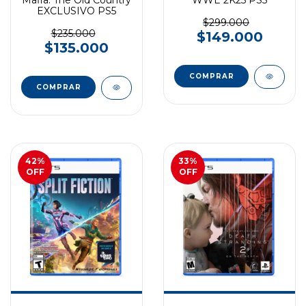
EXCLUSIVO PS5
$299.000
$235.000
$149.000
$135.000
COMPRAR
COMPRAR
42
%
33
%
OFF
OFF