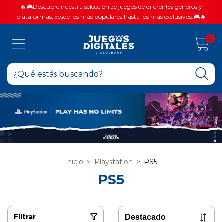
🔥🎮Descubre nuestra selección de juegos de diferentes géneros y
plataformas, desde los más populares hasta los más exclusivos.🎮🔥
0
Inicio
>
Playstation
>
PS5
PS5
Filtrar