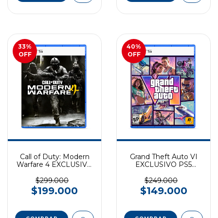
33
%
40
%
OFF
OFF
Call of Duty: Modern
Grand Theft Auto VI
Warfare 4 EXCLUSIVO
EXCLUSIVO PS5
PS5 (preventa)
(preventa)
$299.000
$249.000
$199.000
$149.000