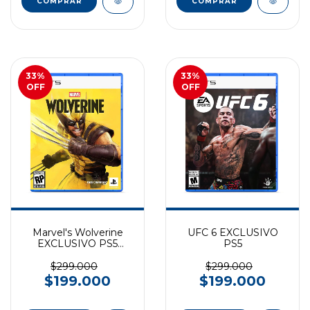
COMPRAR
COMPRAR
33
%
33
%
OFF
OFF
Marvel's Wolverine
UFC 6 EXCLUSIVO
EXCLUSIVO PS5
PS5
(preventa)
$299.000
$299.000
$199.000
$199.000