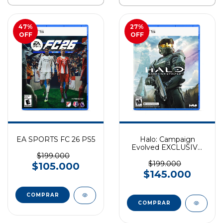
47
%
27
%
OFF
OFF
EA SPORTS FC 26 PS5
Halo: Campaign
Evolved EXCLUSIVO
PS5
$199.000
$199.000
$105.000
$145.000
COMPRAR
COMPRAR