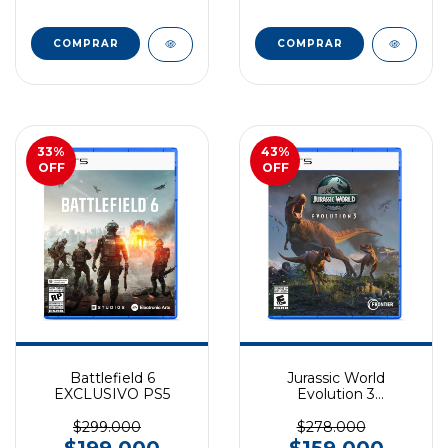
COMPRAR
COMPRAR
33
%
43
%
OFF
OFF
Battlefield 6
Jurassic World
EXCLUSIVO PS5
Evolution 3
EXCLUSIVO PS5
$299.000
$278.000
$199.000
$159.000