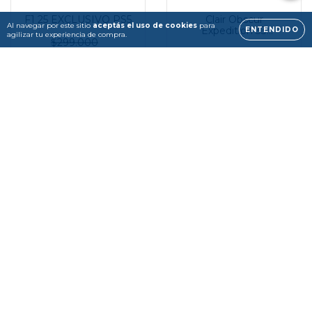
F1 25 EXCLUSIVO PS5
Clair Obscur
Al navegar por este sitio
aceptás el uso de cookies
para
Expedition 33
ENTENDIDO
agilizar tu experiencia de compra.
EXCLUSIVO PS5
$299.000
$199.000
$199.000
$119.000
COMPRAR
COMPRAR
32
%
25
%
OFF
OFF