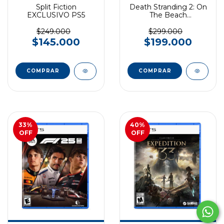
Split Fiction
Death Stranding 2: On
EXCLUSIVO PS5
The Beach
EXCLUSIVO PS5
$249.000
$299.000
$145.000
$199.000
COMPRAR
COMPRAR
33
%
40
%
OFF
OFF