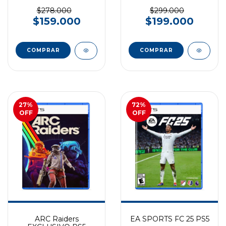
PS5
$278.000
$299.000
$159.000
$199.000
COMPRAR
COMPRAR
27
%
72
%
OFF
OFF
ARC Raiders
EA SPORTS FC 25 PS5