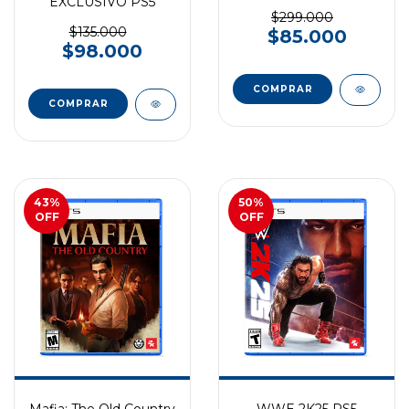
EXCLUSIVO PS5
$299.000
$135.000
$85.000
$98.000
COMPRAR
COMPRAR
43
%
50
%
OFF
OFF
Mafia: The Old Country
WWE 2K25 PS5