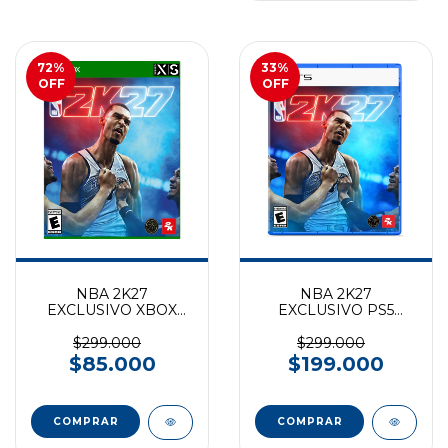
72
%
33
%
OFF
OFF
NBA 2K27
NBA 2K27
EXCLUSIVO XBOX
EXCLUSIVO PS5
SERIES (preventa)
(preventa)
$299.000
$299.000
$85.000
$199.000
COMPRAR