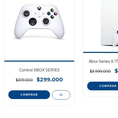
Xbox Series X 1T
$
Control XBOX SERIES
$3.999.000
$299.000
$319.000
COMPRAR