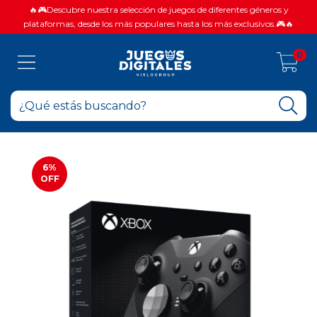
🔥🎮Descubre nuestra selección de juegos de diferentes géneros y
plataformas, desde los más populares hasta los más exclusivos.🎮🔥
0
6
%
OFF