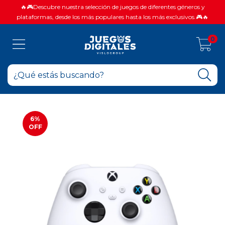
🔥🎮Descubre nuestra selección de juegos de diferentes géneros y
plataformas, desde los más populares hasta los más exclusivos.🎮🔥
0
6
%
OFF