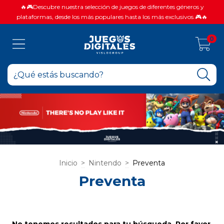
🔥🎮Descubre nuestra selección de juegos de diferentes géneros y
plataformas, desde los más populares hasta los más exclusivos.🎮🔥
0
Inicio
>
Nintendo
>
Preventa
Preventa
No tenemos resultados para tu búsqueda. Por favor,