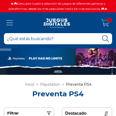
🔥🎮Descubre nuestra selección de juegos de diferentes géneros y
plataformas, desde los más populares hasta los más exclusivos.🎮🔥
0
Inicio
>
Playstation
>
Preventa PS4
Preventa PS4
Filtrar