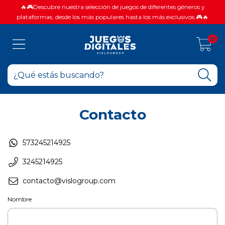
🔥🎮Descubre nuestra selección de juegos de diferentes géneros y
plataformas, desde los más populares hasta los más exclusivos.🎮🔥
0
Contacto
573245214925
3245214925
contacto@vislogroup.com
Nombre