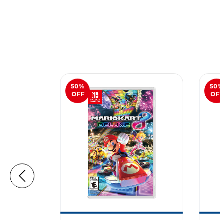
50
%
50
OFF
OF