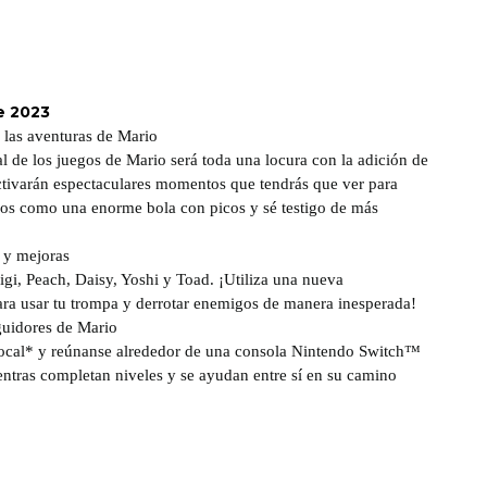
e 2023
 las aventuras de Mario
al de los juegos de Mario será toda una locura con la adición de
activarán espectaculares momentos que tendrás que ver para
caos como una enorme bola con picos y sé testigo de más
 y mejoras
gi, Peach, Daisy, Yoshi y Toad. ¡Utiliza una nueva
ara usar tu trompa y derrotar enemigos de manera inesperada!
guidores de Mario
local* y reúnanse alrededor de una consola Nintendo Switch™
entras completan niveles y se ayudan entre sí en su camino