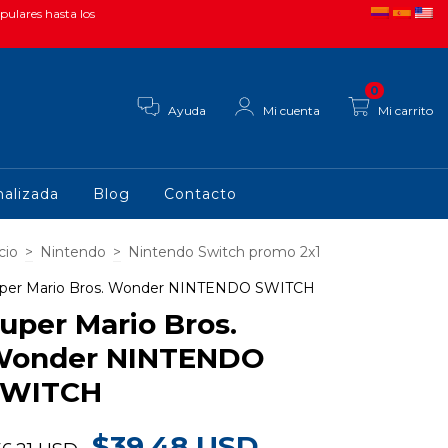
pulares hasta los
0
Ayuda
Mi cuenta
Mi carrito
alizada
Blog
Contacto
cio
>
Nintendo
>
Nintendo Switch promo 2x1
per Mario Bros. Wonder NINTENDO SWITCH
uper Mario Bros.
onder NINTENDO
SWITCH
$39.48 USD