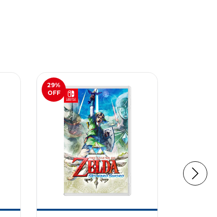
29
%
46
%
OFF
OFF