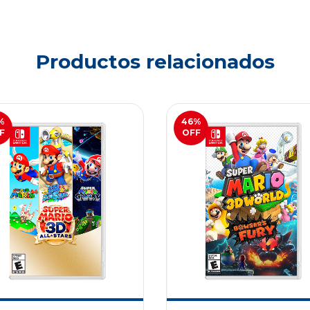
Productos relacionados
%
46
%
F
OFF