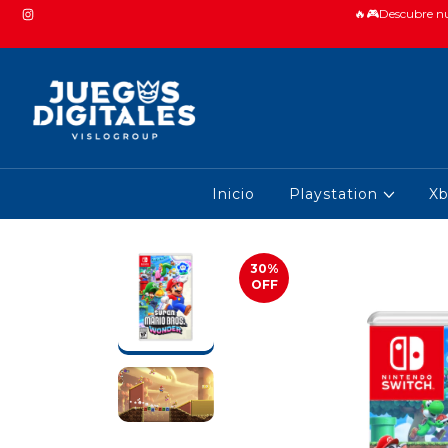
🔥🎮Descubre nue
Inicio
Playstation
X
30
%
OFF