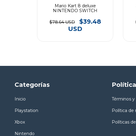
ker 2
Mario Kart 8 deluxe
ITCH
NINTENDO SWITCH
42.63
$39.48
$78.64 USD
USD
Categorías
Polític
Inicio
Términos y
Playstation
Política de
Xbox
Políticas de
Nintendo