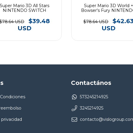
Super Mario 3D All Stars
Super Mario 3D World 
NINTENDO SWITCH
Bowser's Fury NINTEN
SWITCH
$39.48
$42.6
$78.64 USD
$78.64 USD
USD
USD
as
Contactános
 Condiciones
573245214925
 reembolso
3245214925
 privacidad
contacto@vislogroup.co