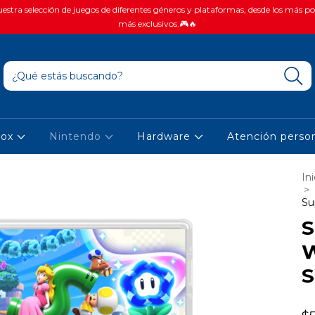
stra selección de juegos de diferentes géneros y plataformas, desde los más po
más exclusivos.🎮🔥
box
Nintendo
Hardware
Atención person
Ini
>
Su
S
W