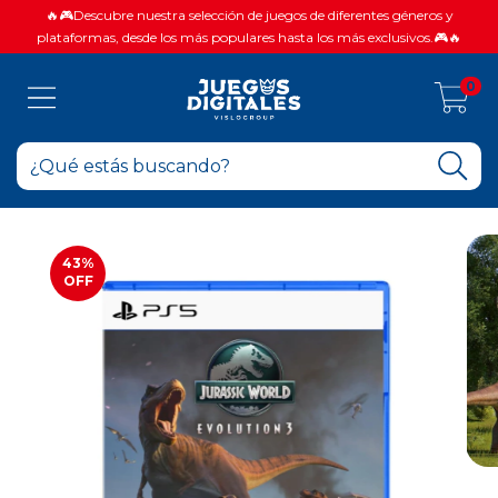
🔥🎮Descubre nuestra selección de juegos de diferentes géneros y
plataformas, desde los más populares hasta los más exclusivos.🎮🔥
0
43
%
OFF