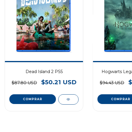
Dead Island 2 PS5
Hogwarts Lega
$50.21 USD
$
$87.80 USD
$94.43 USD
COMPRAR
COMPRAR