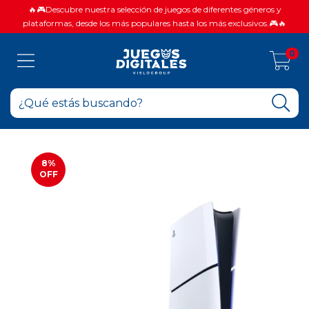
🔥🎮Descubre nuestra selección de juegos de diferentes géneros y
plataformas, desde los más populares hasta los más exclusivos.🎮🔥
0
8
%
OFF