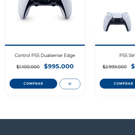
Control PS5 Dualsense Edge
PS5 Sli
$995.000
$
$1.100.000
$2.999.000
COMPRAR