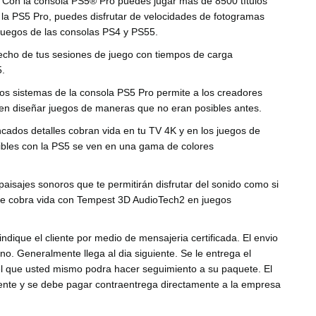
:
Con la consola PS5® Pro puedes jugar más de 8500 títulos
a PS5 Pro, puedes disfrutar de velocidades de fotogramas
 juegos de las consolas PS4 y PS55.
cho de tus sesiones de juego con tiempos de carga
5.
los sistemas de la consola PS5 Pro permite a los creadores
en diseñar juegos de maneras que no eran posibles antes.
incados detalles cobran vida en tu TV 4K y en los juegos de
bles con la PS5 se ven en una gama de colores
aisajes sonoros que te permitirán disfrutar del sonido como si
nte cobra vida con Tempest 3D AudioTech2 en juegos
 indique el cliente por medio de mensajeria certificada. El envio
no. Generalmente llega al dia siguiente. Se le entrega el
 que usted mismo podra hacer seguimiento a su paquete. El
liente y se debe pagar contraentrega directamente a la empresa