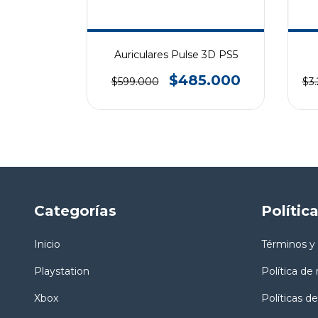
sco
Auriculares Pulse 3D PS5
49.000
$485.000
$599.000
$3
Categorías
Polític
Inicio
Términos y
Playstation
Política de
Xbox
Políticas de