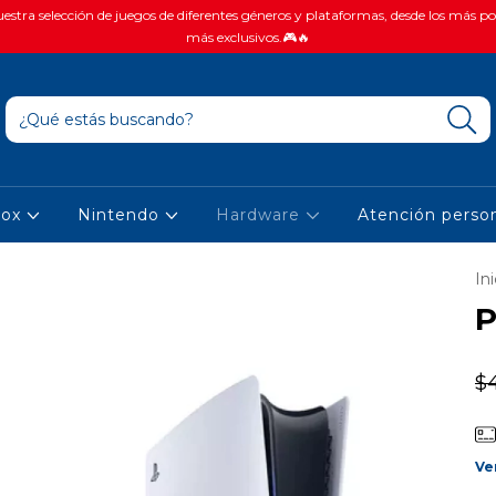
stra selección de juegos de diferentes géneros y plataformas, desde los más po
más exclusivos.🎮🔥
box
Nintendo
Hardware
Atención person
Ini
P
$
Ve