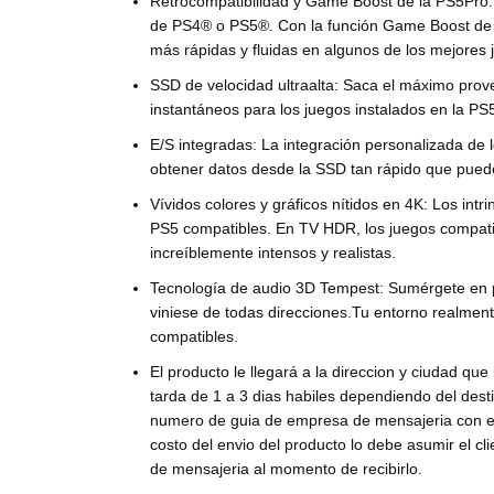
Retrocompatibilidad y Game Boost de la PS5Pro
de PS4® o PS5®. Con la función Game Boost de l
más rápidas y fluidas en algunos de los mejores
SSD de velocidad ultraalta:
Saca el máximo prove
instantáneos para los juegos instalados en la PS
E/S integradas:
La integración personalizada de 
obtener datos desde la SSD tan rápido que pued
Vívidos colores y gráficos nítidos en 4K:
Los intr
PS5 compatibles. En TV HDR, los juegos compati
increíblemente intensos y realistas.
Tecnología de audio 3D Tempest:
Sumérgete en p
viniese de todas direcciones.Tu entorno realme
compatibles.
El producto le llegará a la direccion y ciudad que
tarda de 1 a 3 dias habiles dependiendo del desti
numero de guia de empresa de mensajeria con el
costo del envio del producto lo debe asumir el c
de mensajeria al momento de recibirlo.