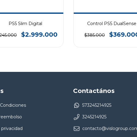
PS5 Slim Digital
Control PS5 DualSense
$2.999.000
$369.00
.245.000
$385.000
as
Contactános
 Condiciones
573245214925
 reembolso
3245214925
 privacidad
contacto@vislogroup.co