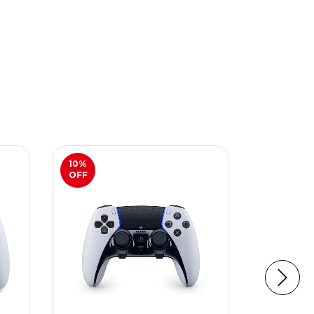
10
%
19
%
OFF
OFF