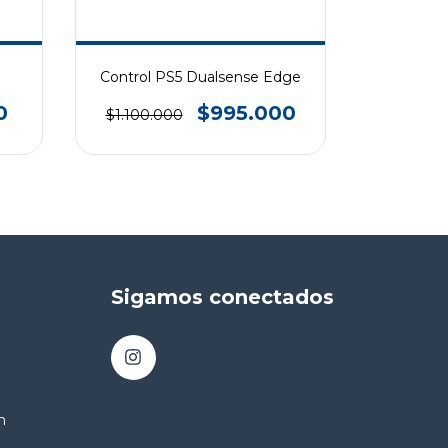
Control PS5 Dualsense Edge
Pla
0
$995.000
$1.100.000
$1.599.0
Sigamos conectados
m