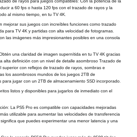
trazado de rayos para juegos compatibles:
Con la potencia de la
ucir a 60 fps o hasta 120 fps con el trazado de rayos y la
odo al mismo tiempo, en tu TV 4K.
 mejorar sus juegos con increíbles funciones como trazado
da para TV 4K y partidas con alta velocidad de fotogramas.
 con las imágenes más impresionantes posibles en una consola
Obtén una claridad de imagen supernítida en tu TV 4K gracias
ra alta definición con un nivel de detalle asombroso Trazado de
 superior con reflejos de trazado de rayos, sombras e
loras los asombrosos mundos de los juegos 2TB de
tos para jugar con un 2TB de almacenamiento SSD incorporado.
itos listos y disponibles para jugarlos de inmediato con el
ación:
La PS5 Pro es compatible con capacidades mejoradas
ás utilizable para aumentar las velocidades de transferencia
e significa que puedes experimentar una menor latencia y una