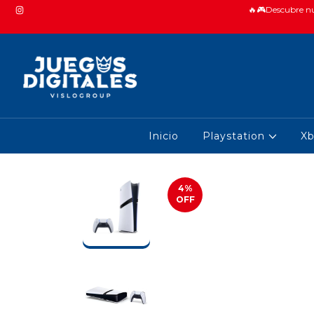
🔥🎮Descubre nue
Inicio
Playstation
X
4
%
OFF