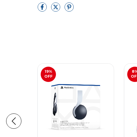
19
%
8
OFF
OF