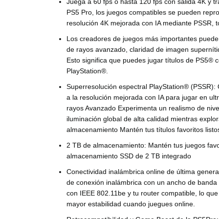
Juega a 60 fps o hasta 120 fps con salida 4K y 
PS5 Pro, los juegos compatibles se pueden reprod
resolución 4K mejorada con IA mediante PSSR, t
Los creadores de juegos más importantes pueden
de rayos avanzado, claridad de imagen superníti
Esto significa que puedes jugar títulos de PS5®
PlayStation®.
Superresolución espectral PlayStation® (PSSR): 
a la resolución mejorada con IA para jugar en ult
rayos Avanzado Experimenta un realismo de nivel
iluminación global de alta calidad mientras exp
almacenamiento Mantén tus títulos favoritos lis
2 TB de almacenamiento:
Mantén tus juegos favor
almacenamiento SSD de 2 TB integrado
Conectividad inalámbrica online de última gener
de conexión inalámbrica con un ancho de banda m
con IEEE 802.11be y tu router compatible, lo qu
mayor estabilidad cuando juegues online.