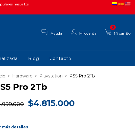
pulares hasta los
0
Ayuda
Mi cuenta
Mi carrito
alizada
Blog
Contacto
cio
>
Hardware
>
Playstation
>
PS5 Pro 2Tb
S5 Pro 2Tb
$4.815.000
4.999.000
r más detalles