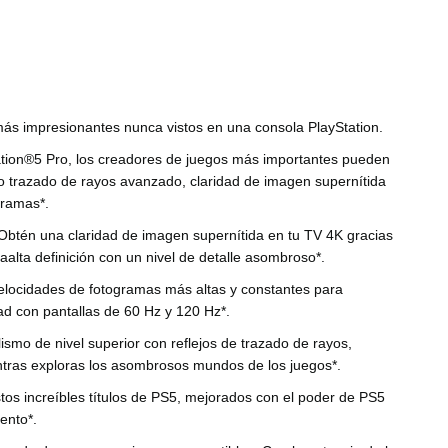
más impresionantes nunca vistos en una consola PlayStation.
tion®5 Pro, los creadores de juegos más importantes pueden
o trazado de rayos avanzado, claridad de imagen supernítida
gramas*.
Obtén una claridad de imagen supernítida en tu TV 4K gracias
raalta definición con un nivel de detalle asombroso*.
elocidades de fotogramas más altas y constantes para
idad con pantallas de 60 Hz y 120 Hz*.
ismo de nivel superior con reflejos de trazado de rayos,
entras exploras los asombrosos mundos de los juegos*.
os increíbles títulos de PS5, mejorados con el poder de PS5
ento*.