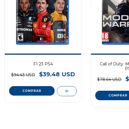
F1 23 PS4
Call of Duty: 
P
$39.48 USD
$94.43 USD
$78.64 USD
COMPRAR
COMPRAR