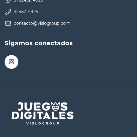
573245214925
3245214925
contacto@vislogroup.com
Sigamos conectados