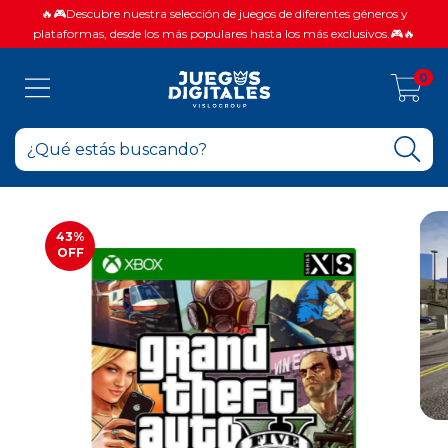
🔥🎮Descubre nuestra selección de juegos de diferentes géneros y
plataformas, desde los más populares hasta los más exclusivos.🎮🔥
0
43
%
OFF