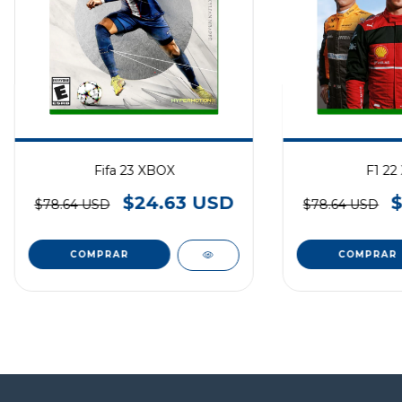
Fifa 23 XBOX
F1 22
$24.63 USD
$78.64 USD
$78.64 USD