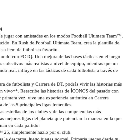
24
de jugar con amistades en los modos Football Ultimate Team™,
ucido. En Rush de Football Ultimate Team, crea la plantilla de
su item de futbolista favorito.
undo con FC IQ. Una mejora de las bases tácticas en el juego
 colectivos más realistas a nivel de equipo, mientras que un
 real, influye en las tácticas de cada futbolista a través de
a de futbolista y Carrera de DT, podrás vivir las historias más
en vivo**. Reescribe las historias de ÍCONOS del pasado con
or primera vez, vive una experiencia auténtica en Carrera
 de las 5 principales ligas femeniles.
estrellas de los clubes y de las competencias más
as mejores ligas del planeta que potencian la manera en la que
nan en cada partido.
25, simplemente hazlo por el club.
 la descarga, luego juegas normal. Primaria juegas desde tu