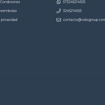
 Condiciones
573245214925
 reembolso
3245214925
 privacidad
contacto@vislogroup.co