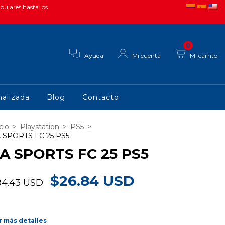
pulares hasta los
0
Ayuda
Mi cuenta
Mi carrito
alizada
Blog
Contacto
cio
>
Playstation
>
PS5
>
 SPORTS FC 25 PS5
A SPORTS FC 25 PS5
$26.84 USD
94.43 USD
r más detalles