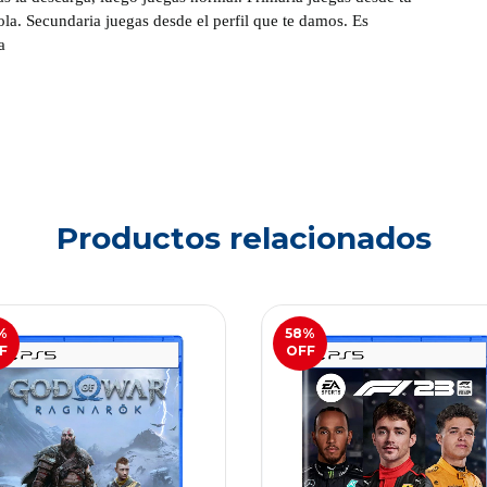
sola. Secundaria juegas desde el perfil que te damos. Es
a
Productos relacionados
%
58
%
F
OFF