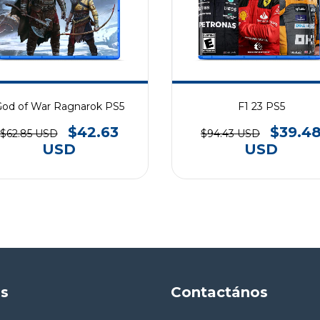
od of War Ragnarok PS5
F1 23 PS5
$42.63
$39.4
$62.85 USD
$94.43 USD
USD
USD
as
Contactános