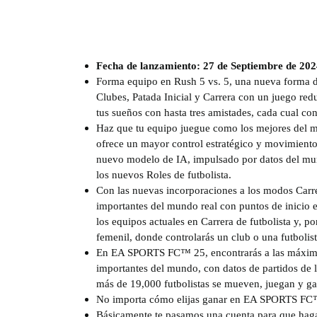
Fecha de lanzamiento: 27 de Septiembre de 20
Forma equipo en Rush 5 vs. 5, una nueva forma 
Clubes, Patada Inicial y Carrera con un juego red
tus sueños con hasta tres amistades, cada cual con 
Haz que tu equipo juegue como los mejores del m
ofrece un mayor control estratégico y movimientos
nuevo modelo de IA, impulsado por datos del mundo
los nuevos Roles de futbolista.
Con las nuevas incorporaciones a los modos Carrer
importantes del mundo real con puntos de inicio 
los equipos actuales en Carrera de futbolista y, p
femenil, donde controlarás un club o una futbolista
En EA SPORTS FC™ 25, encontrarás a las máximas 
importantes del mundo, con datos de partidos de l
más de 19,000 futbolistas se mueven, juegan y ga
No importa cómo elijas ganar en EA SPORTS FC™ 
Básicamente te pasamos una cuenta para que hagas