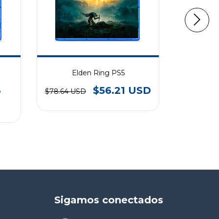
Elden Ring PS5
8
$56.21 USD
$78.64 USD
$78.6
Sigamos conectados