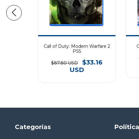
eluxe PS5
Call of Duty: Modern Warfare 2
G
PS5
37.58
$33.16
$87.80 USD
USD
Categorías
Polític