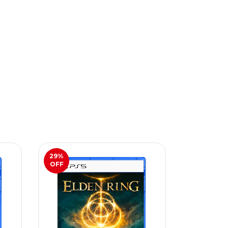
29
%
52
%
OFF
OFF