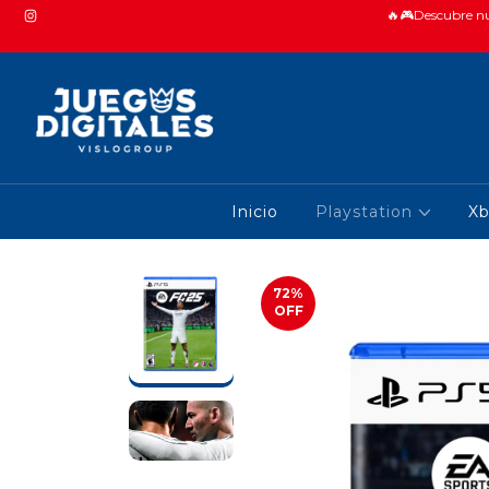
🔥🎮Descubre nue
Inicio
Playstation
X
72
%
OFF