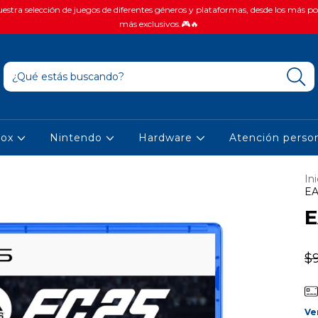
stra selección de juegos de diferentes géneros y plataformas, desde los más po
más exclusivos.🎮🔥
box
Nintendo
Hardware
Atención person
Ini
EA
E
$
Ve