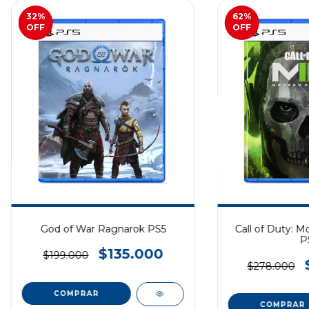
32
%
62
%
OFF
OFF
God of War Ragnarok PS5
Call of Duty: M
P
$135.000
$199.000
$278.000
COMPRAR
COMPRAR