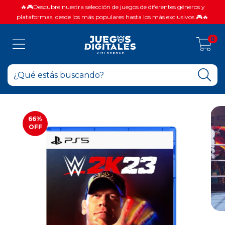
🔥🎮Descubre nuestra selección de juegos de diferentes géneros y
plataformas, desde los más populares hasta los más exclusivos.🎮🔥
0
66
%
OFF