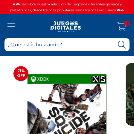
🔥🎮Descubre nuestra selección de juegos de diferentes géneros y
plataformas, desde los más populares hasta los más exclusivos.🎮🔥
0
71
%
OFF