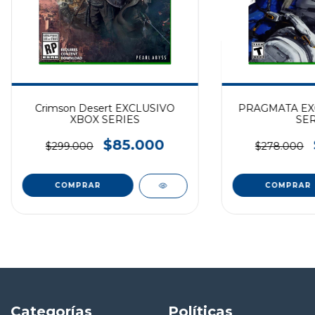
Crimson Desert EXCLUSIVO
PRAGMATA EX
XBOX SERIES
SER
$85.000
$299.000
$278.000
Categorías
Políticas