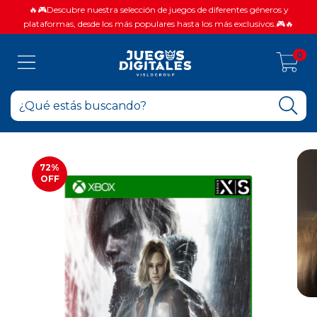
🔥🎮Descubre nuestra selección de juegos de diferentes géneros y
plataformas, desde los más populares hasta los más exclusivos.🎮🔥
0
72
%
OFF