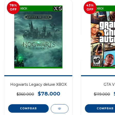
78
%
43
%
OFF
OFF
Hogwarts Legacy deluxe XBOX
GTA V
$78.000
$360.000
$119.000