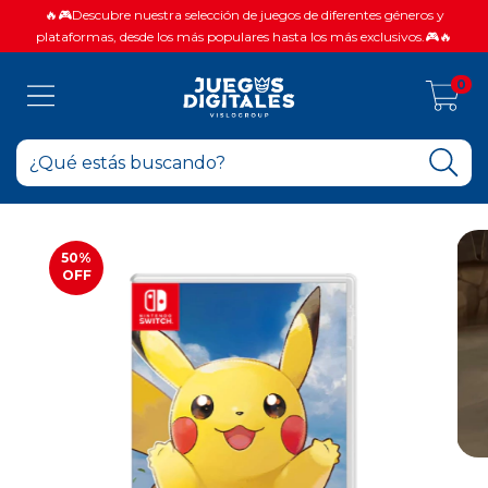
🔥🎮Descubre nuestra selección de juegos de diferentes géneros y
plataformas, desde los más populares hasta los más exclusivos.🎮🔥
0
50
%
OFF