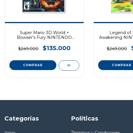
Super Mario 3D World +
Legend of Z
Bowser's Fury NINTENDO
Awakening NI
SWITCH
$135.000
$249.000
$249.000
Categorías
Políticas
Inicio
Términos y Condiciones