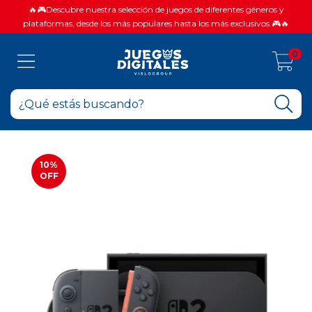
🔥🎮Descubre nuestra selección de juegos de diferentes géneros y
plataformas, desde los más populares hasta los más exclusivos.🎮🔥
0
10
%
OFF