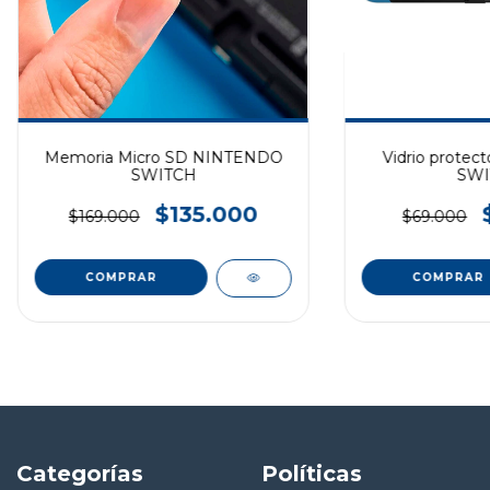
Memoria Micro SD NINTENDO
Vidrio prote
SWITCH
SWI
$135.000
$169.000
$69.000
COMPRAR
Categorías
Políticas