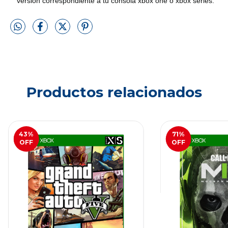
version correspondiente a tu consola xbox one o xbox series.
Productos relacionados
43
%
71
%
OFF
OFF