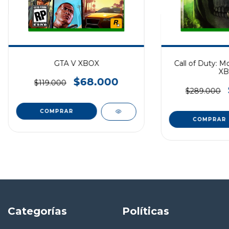
GTA V XBOX
Call of Duty: M
XB
$68.000
$119.000
$289.000
Categorías
Políticas