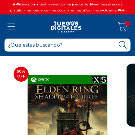
🔥🎮Descubre nuestra selección de juegos de diferentes géneros y
plataformas, desde los más populares hasta los más exclusivos.🎮🔥
0
50
%
OFF