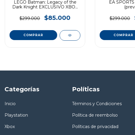
LEGO Batman: Legacy of the
EA SPORTS 
Dark Knight EXCLUSIVO XBOX
(prev
SERIES
$85.000
$299.000
$299.000
Categorías
Políticas
Inicio
Términos y Condiciones
Playstation
Política de reembolso
Xbox
Políticas de privacidad