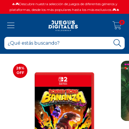
🔥🎮Descubre nuestra selección de juegos de diferentes géneros y
plataformas, desde los más populares hasta los más exclusivos.🎮🔥
0
28
%
OFF