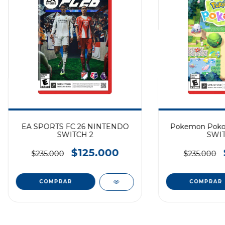
EA SPORTS FC 26 NINTENDO
Pokemon Poko
SWITCH 2
SWIT
$125.000
$235.000
$235.000
COMPRAR
COMPRAR