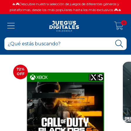
🔥🎮Descubre nuestra selección de juegos de diferentes géneros y
plataformas, desde los más populares hasta los más exclusivos.🎮🔥
0
72
%
OFF