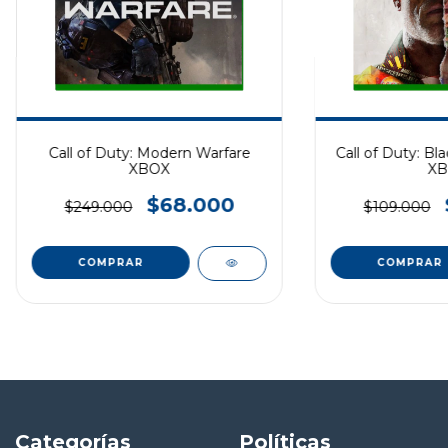
Call of Duty: Modern Warfare
Call of Duty: Bl
XBOX
XB
$68.000
$249.000
$109.000
Categorías
Políticas