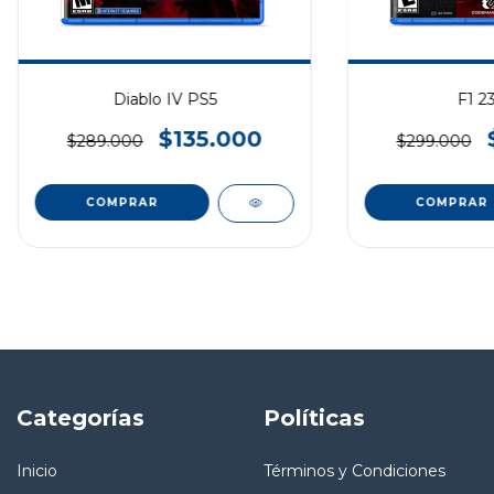
Diablo IV PS5
F1 2
$135.000
$289.000
$299.000
COMPRAR
COMPRAR
Categorías
Políticas
Inicio
Términos y Condiciones