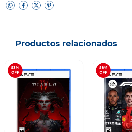
Productos relacionados
53
%
58
%
OFF
OFF