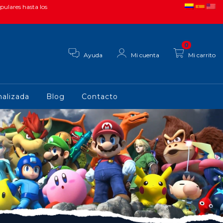
pulares hasta los
0
Ayuda
Mi cuenta
Mi carrito
alizada
Blog
Contacto