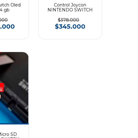
itch Oled
Control Joycon
4 gb
NINTENDO SWITCH
.000
$378.000
9.000
$345.000
icro SD