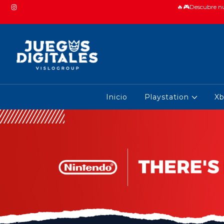
🔥🎮Descubre nue
Inicio
Playstation
X