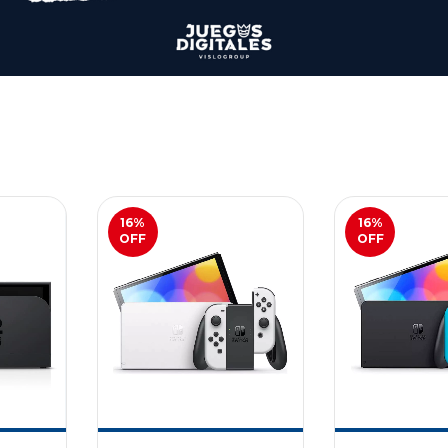
16
%
16
%
OFF
OFF