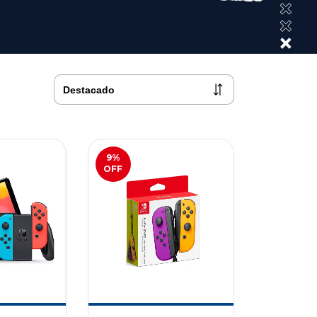
9
%
OFF