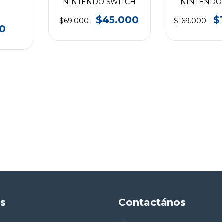
NINTENDO SWITCH
NINTENDO
$45.000
$
$69.000
$169.000
0
as
Contactános