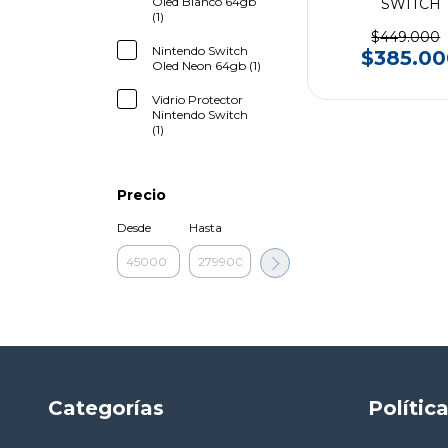
Oled Blanco 64gb
SWITCH
(1)
$449.000
Nintendo Switch
$385.00
Oled Neon 64gb (1)
Vidrio Protector
Nintendo Switch
(1)
Precio
Desde
Hasta
Categorías
Polític