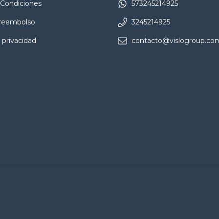
 Condiciones
573245214925
 reembolso
3245214925
 privacidad
contacto@vislogroup.co