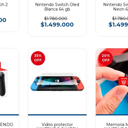
ch 2
Nintendo Switch Oled
Nintendo Sw
Blanca 64 gb
Neon 6
$1.780.000
$1.780
00
$1.499.000
$1.49
35
%
20
%
OFF
OFF
NTENDO
Vidrio protector
Memoria M