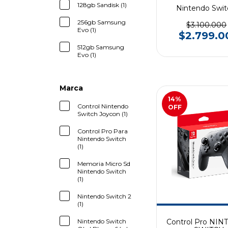
128gb Sandisk (1)
Nintendo Swit
256gb Samsung
$3.100.000
Evo (1)
$2.799.0
512gb Samsung
Evo (1)
Marca
14
%
Control Nintendo
OFF
Switch Joycon (1)
Control Pro Para
Nintendo Switch
(1)
Memoria Micro Sd
Nintendo Switch
(1)
Nintendo Switch 2
(1)
Nintendo Switch
Control Pro NI