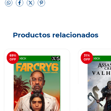
Productos relacionados
69
%
31
%
OFF
OFF