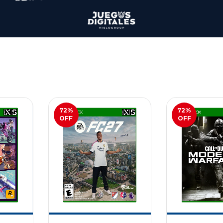
72
%
72
%
OFF
OFF