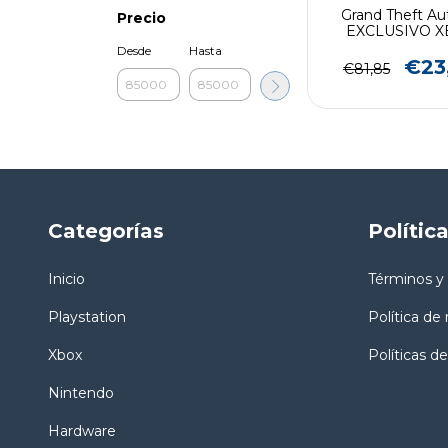
Grand Theft Au
Precio
EXCLUSIVO X
SERIES (preve
Desde
Hasta
€23
€81,85
Categorías
Polític
Inicio
Términos y
Playstation
Política de
Xbox
Políticas de
Nintendo
Hardware