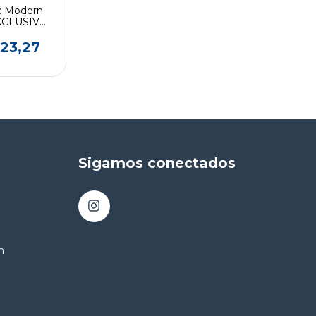
y: Modern
EXCLUSIVO
ERIES
nta)
23,27
Sigamos conectados
m