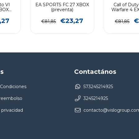
to VI
EA SPORTS FC 27 XBOX
Call of Dut
BOX
(preventa)
Warfare 4 
nta)
XBOX S
(preve
,27
€23,27
€
€81,85
€81,85
as
Contactános
 Condiciones
573245214925
 reembolso
3245214925
 privacidad
contacto@vislogroup.co