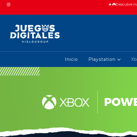
🔥🎮Descubre nue
Inicio
Playstation
X