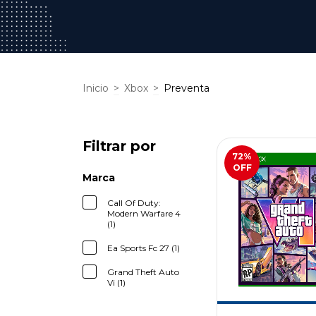
Inicio
>
Xbox
>
Preventa
Filtrar por
72
%
OFF
Marca
Call Of Duty:
Modern Warfare 4
(1)
Ea Sports Fc 27 (1)
Grand Theft Auto
Vi (1)