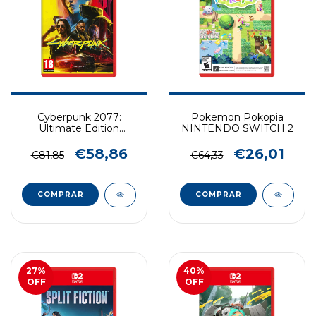
Cyberpunk 2077:
Pokemon Pokopia
Ultimate Edition
NINTENDO SWITCH 2
NINTENDO SWITCH 2
€58,86
€26,01
€81,85
€64,33
COMPRAR
COMPRAR
27
%
40
%
OFF
OFF