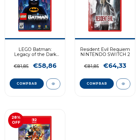
LEGO Batman:
Resident Evil Requiem
Legacy of the Dark
NINTENDO SWITCH 2
Knight NINTENDO
SWITCH 2
€58,86
€64,33
€81,85
€81,85
COMPRAR
COMPRAR
28
%
OFF