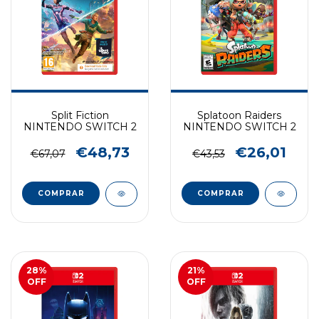
Split Fiction
Splatoon Raiders
NINTENDO SWITCH 2
NINTENDO SWITCH 2
€48,73
€26,01
€67,07
€43,53
COMPRAR
COMPRAR
28
%
21
%
OFF
OFF