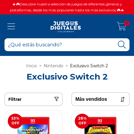
🔥🎮Descubre nuestra selección de juegos de diferentes géneros y
plataformas, desde los más populares hasta los más exclusivos.🎮🔥
0
Inicio
>
Nintendo
>
Exclusivo Switch 2
Exclusivo Switch 2
Filtrar
53
%
28
%
OFF
OFF