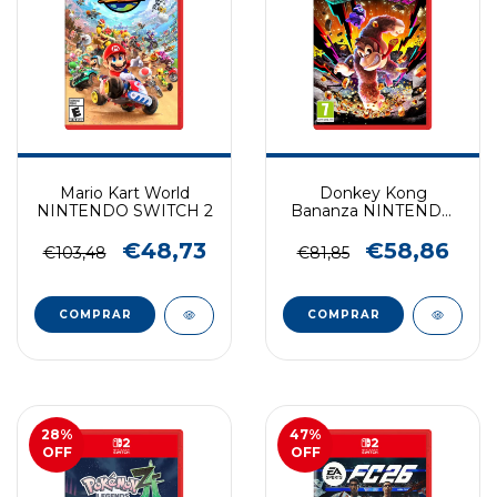
Mario Kart World
Donkey Kong
NINTENDO SWITCH 2
Bananza NINTENDO
SWITCH 2
€48,73
€58,86
€103,48
€81,85
COMPRAR
COMPRAR
28
%
47
%
OFF
OFF