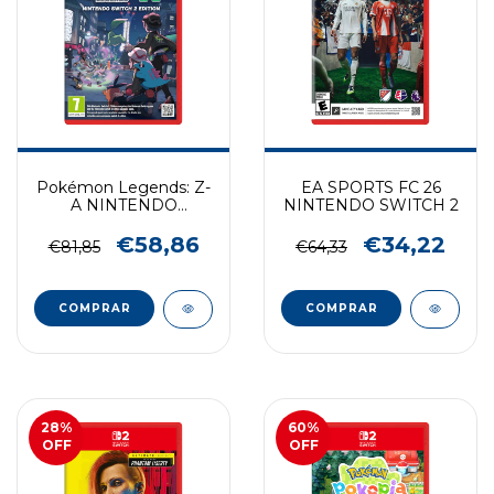
Pokémon Legends: Z-
EA SPORTS FC 26
A NINTENDO
NINTENDO SWITCH 2
SWITCH 2
€58,86
€34,22
€81,85
€64,33
COMPRAR
COMPRAR
28
%
60
%
OFF
OFF