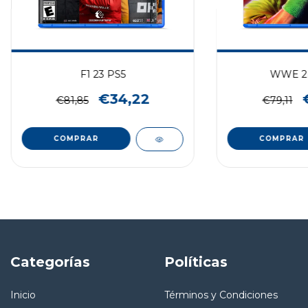
F1 23 PS5
WWE 2K
€34,22
€81,85
€79,11
COMPRAR
COMPRAR
Categorías
Políticas
Inicio
Términos y Condiciones