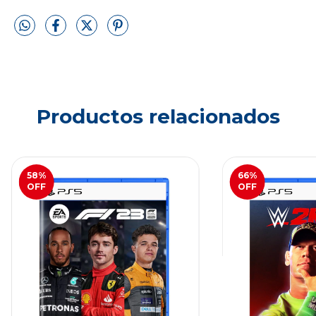
Productos relacionados
58
%
66
%
OFF
OFF