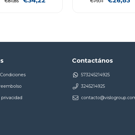
€34,22
€26,83
€81,85
€79,11
as
Contactános
 Condiciones
573245214925
 reembolso
3245214925
 privacidad
contacto@vislogroup.co