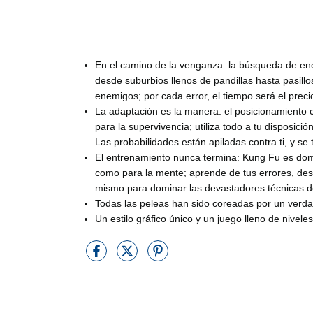
En el camino de la venganza: la búsqueda de enem
desde suburbios llenos de pandillas hasta pasillo
enemigos; por cada error, el tiempo será el prec
La adaptación es la manera: el posicionamiento c
para la supervivencia; utiliza todo a tu disposici
Las probabilidades están apiladas contra ti, y se
El entrenamiento nunca termina: Kung Fu es domin
como para la mente; aprende de tus errores, desb
mismo para dominar las devastadores técnicas 
Todas las peleas han sido coreadas por un ver
Un estilo gráfico único y un juego lleno de nivele