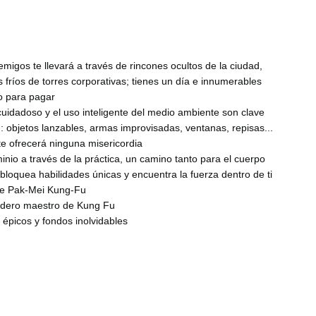
igos te llevará a través de rincones ocultos de la ciudad,
s fríos de torres corporativas; tienes un día e innumerables
io para pagar
uidadoso y el uso inteligente del medio ambiente son clave
ón: objetos lanzables, armas improvisadas, ventanas, repisas...
 te ofrecerá ninguna misericordia
io a través de la práctica, un camino tanto para el cuerpo
loquea habilidades únicas y encuentra la fuerza dentro de ti
de Pak-Mei Kung-Fu
dadero maestro de Kung Fu
s épicos y fondos inolvidables