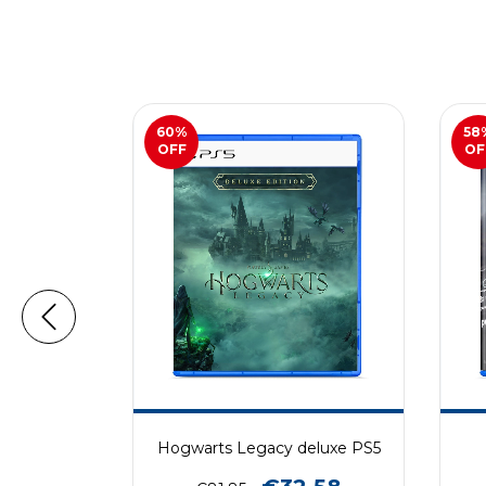
60
%
58
OFF
OF
 PS5
Hogwarts Legacy deluxe PS5