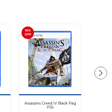
16
%
53
%
OFF
OFF
Assassins Creed IV Black Flag
D
PS5