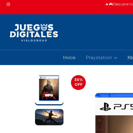
🔥🎮Descubre nue
Inicio
Playstation
X
30
%
OFF