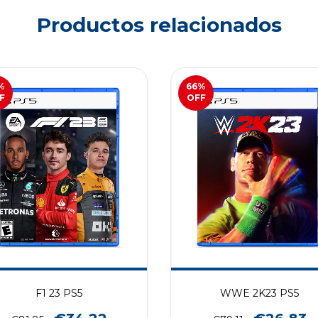
Productos relacionados
%
66
%
F
OFF
F1 23 PS5
WWE 2K23 PS5