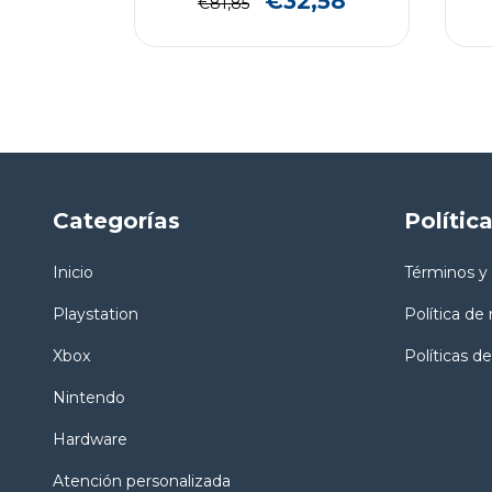
,53
€32,58
€81,85
Categorías
Polític
Inicio
Términos y
Playstation
Política de
Xbox
Políticas de
Nintendo
Hardware
Atención personalizada