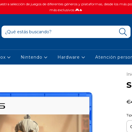
stra selección de juegos de diferentes géneros y plataformas, desde los más po
más exclusivos.🎮🔥
box
Nintendo
Hardware
Atención person
Ini
S
€
Tip