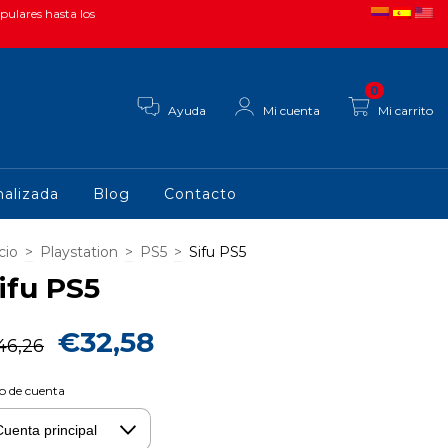
pulares hasta los
0
Ayuda
Mi cuenta
Mi carrito
alizada
Blog
Contacto
cio
>
Playstation
>
PS5
>
Sifu PS5
ifu PS5
€32,58
46,26
o de cuenta