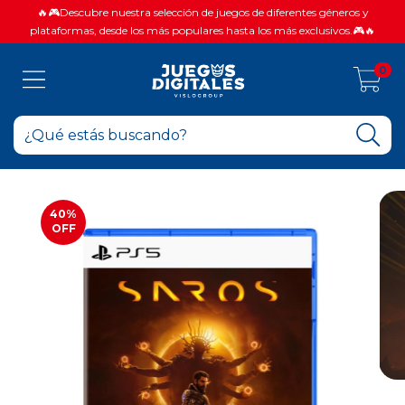
🔥🎮Descubre nuestra selección de juegos de diferentes géneros y
plataformas, desde los más populares hasta los más exclusivos.🎮🔥
0
40
%
OFF