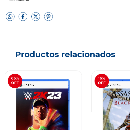
Productos relacionados
66
%
16
%
OFF
OFF