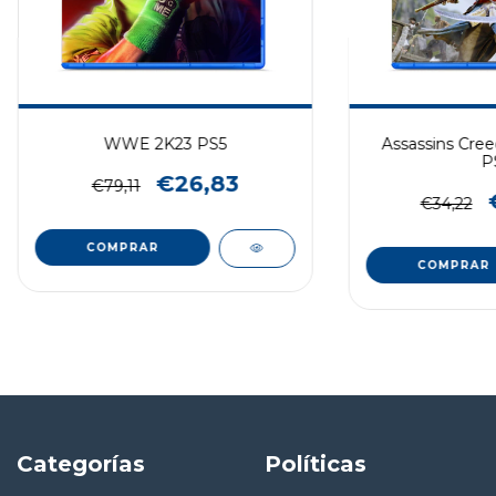
WWE 2K23 PS5
Assassins Cree
P
€26,83
€79,11
€34,22
COMPRAR
COMPRAR
Categorías
Políticas