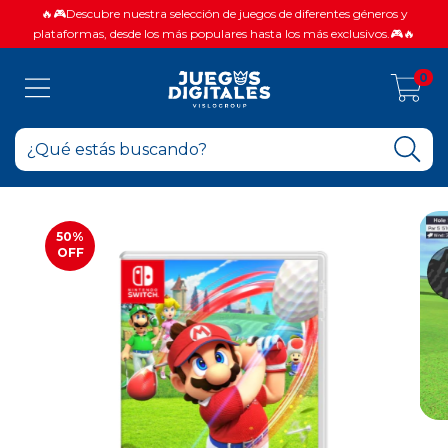
🔥🎮Descubre nuestra selección de juegos de diferentes géneros y
plataformas, desde los más populares hasta los más exclusivos.🎮🔥
0
50
%
OFF