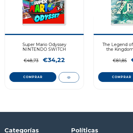
Super Mario Odyssey
The Legend of 
NINTENDO SWITCH
the Kingdo
SWI
€34,22
€48,73
€81,85
COMPRAR
COMPRAR
Categorías
Políticas