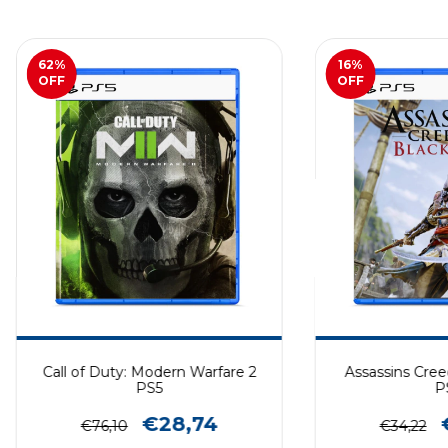
62
%
16
%
OFF
OFF
Call of Duty: Modern Warfare 2
Assassins Cree
PS5
P
€28,74
€76,10
€34,22