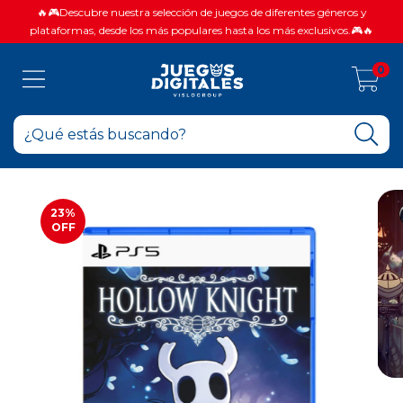
🔥🎮Descubre nuestra selección de juegos de diferentes géneros y
plataformas, desde los más populares hasta los más exclusivos.🎮🔥
0
23
%
OFF