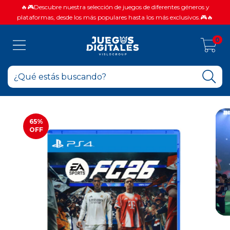
🔥🎮Descubre nuestra selección de juegos de diferentes géneros y
plataformas, desde los más populares hasta los más exclusivos.🎮🔥
0
65
%
OFF