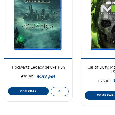
Hogwarts Legacy deluxe PS4
Call of Duty: M
P
€32,58
€81,85
€76,10
COMPRAR
COMPRAR